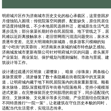
明府城片区作为济南城市历史文化的核心承载区，这里曾因岁
月侵蚀陷入困境：传统院落空间拥挤、配套缺失，原住民居住
舒适度持续降低，不少本地居民选择外迁，老城原生生活气息
逐步流失；部分泉渠长期封存在民居院墙、地下管线之下，居
民难以近距离接触泉水；老旧管网雨污混流问题突出，泉水水
质逐年变差。北至大明湖南到泉城路，很多游客只模糊的知
道“小吃街”的芙蓉街，对济南泉水泉城的城市特色缺乏感知。
济南城发城市更新有限公司针对明府城片区的问题，牵头展开
产业策划、商业策划、保护规划与图则编制、市政与景观、建
筑设计等工作。
设计通过疏通片区明泉（濯缨泉）、暗泉（珍珠泉）两条核心
泉脉景观带，清淤修复了数十条隐藏在街巷院落中的支渠泉
道，让明府城内藏于地下和民居院落内的清泉重新显现。顺着
泉水脉络，团队深度梳理百年街巷与院落格局，坚持小规模渐
进式更新，在完整保留历史空间肌理的前提下，同步适配现代
居住、文旅体验、文化展示等多元功能。产业层面结合院落的
不同特质推行“一院一策”，让老建筑在守住历史本貌的同时，
适配当代生活需求，实现活态传承。